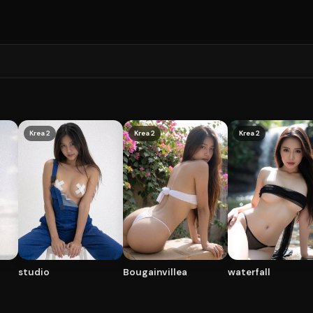
Krea 2
Krea 2
Krea 2
studio
Bougainvillea
waterfall