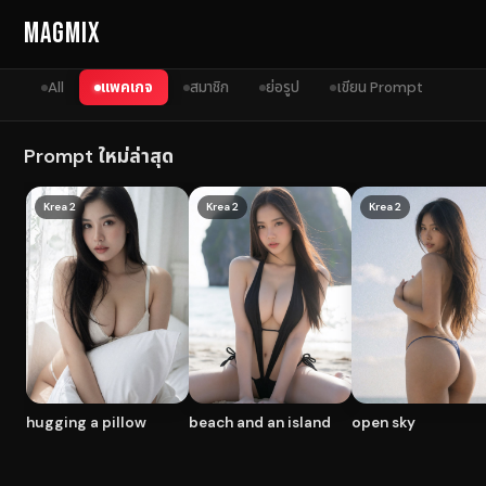
Skip to content
MagMix
All
แพคเกจ
สมาชิก
ย่อรูป
เขียน Prompt
Prompt ใหม่ล่าสุด
Krea 2
Krea 2
Krea 2
hugging a pillow
beach and an island
open sky