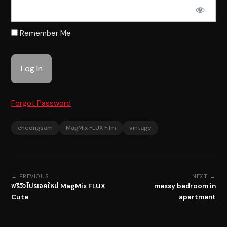
Remember Me
Forgot Password
cheongsam
MagMix FLUX Film
vintage
← PREVIOUS
NEXT →
พรีวิวโปรเจคใหม่ MagMix FLUX
messy bedroom in
Cute
apartment