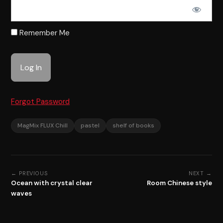
Remember Me
Forgot Password
MagMix FLUX Chill
pastel
shelf of books
← PREVIOUS
NEXT →
Ocean with crystal clear
Room Chinese style
waves