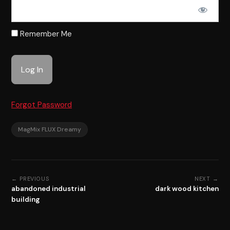
Remember Me
Forgot Password
MagMix FLUX Dreamy
← PREVIOUS
NEXT →
abandoned industrial
dark wood kitchen
building