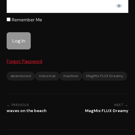
Remember Me
Forgot Password
abandoned
industrial
machine
MagMix FLUX Dreamy
← PREVIOUS
NEXT →
waves on the beach
MagMix FLUX Dreamy