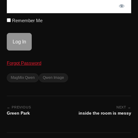
Remember Me
Forgot Password
MagMix Qwen
Qwen Image
← PREVIOUS
NEXT →
Green Park
inside the room is messy