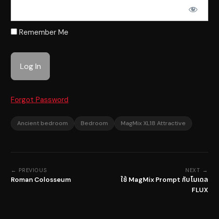
Remember Me
Forgot Password
Ancient bedroom
Bedroom
MagMix XL18 Attractive
← PREVIOUS
NEXT →
Roman Colosseum
ใช้ MagMix Prompt กับโมเดล
FLUX