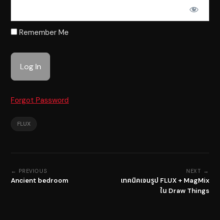
Remember Me
Forgot Password
FLUX
← PREVIOUS
NEXT →
Ancient bedroom
เทคนิคเจนรูป FLUX + MagMix
ใน Draw Things