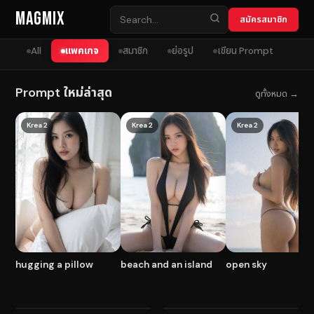
Skip to content
MagMix
สมัครสมาชิก
All
แพคเกจ
สมาชิก
ย่อรูป
เขียน Prompt
Prompt ใหม่ล่าสุด
ดูทั้งหมด →
Krea 2
Krea 2
Krea 2
hugging a pillow
beach and an island
open sky