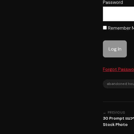
Password
Remember 
Forgot Passwo
abandoned ho
← PREVIOUS
30 Prompt แนวๆ
Stock Photo