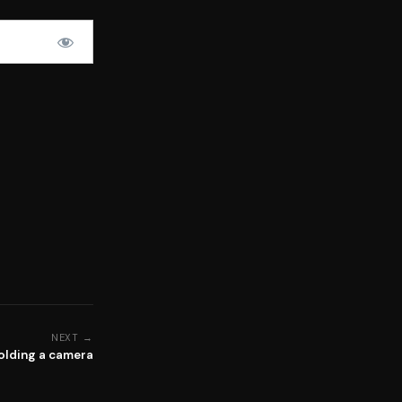
NEXT →
olding a camera