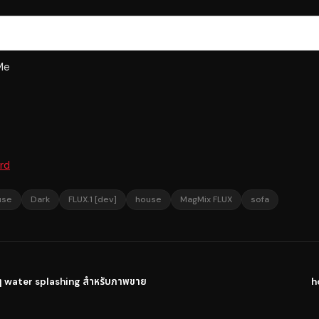
Me
rd
use
Dark
FLUX.1 [dev]
house
MagMix FLUX
sofa
 water splashing สำหรับภาพขาย
h