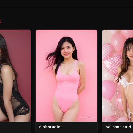
S
Pink studio
balloons studi