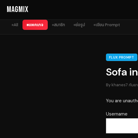
Skip to content
MagMix
All
แพคเกจ
สมาชิก
ย่อรูป
เขียน Prompt
FLUX PROMPT
Sofa i
By
khanes
7 กันย
You are unauth
Username