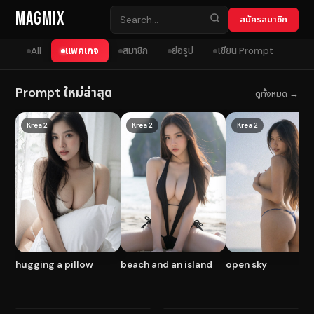
Skip to content
MagMix
สมัครสมาชิก
All
แพคเกจ
สมาชิก
ย่อรูป
เขียน Prompt
Prompt ใหม่ล่าสุด
ดูทั้งหมด →
Krea 2
Krea 2
Krea 2
hugging a pillow
beach and an island
open sky