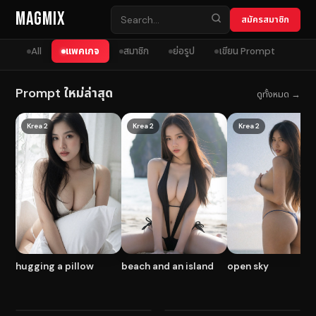
Skip to content
MagMix
สมัครสมาชิก
All
แพคเกจ
สมาชิก
ย่อรูป
เขียน Prompt
Prompt ใหม่ล่าสุด
ดูทั้งหมด →
Krea 2
Krea 2
Krea 2
hugging a pillow
beach and an island
open sky