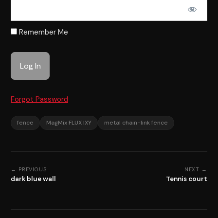
Remember Me
Forgot Password
fence
MagMix FLUX IXY
metal chain-link fence
← PREVIOUS
NEXT →
dark blue wall
Tennis court