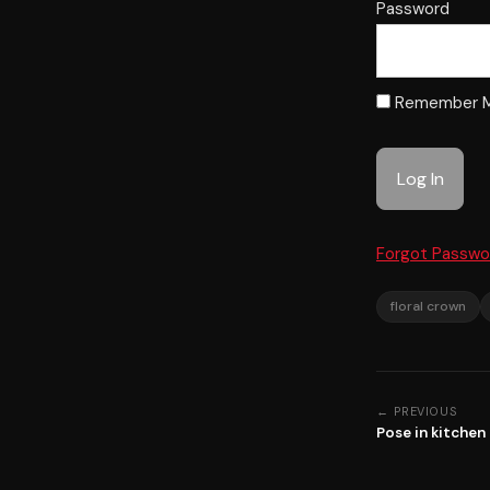
Password
Remember 
Forgot Passwo
floral crown
← PREVIOUS
Pose in kitchen