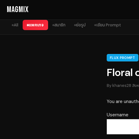
Skip to content
MagMix
All
แพคเกจ
สมาชิก
ย่อรูป
เขียน Prompt
FLUX PROMPT
Floral
By
khanes
28 สิง
You are unauth
Username