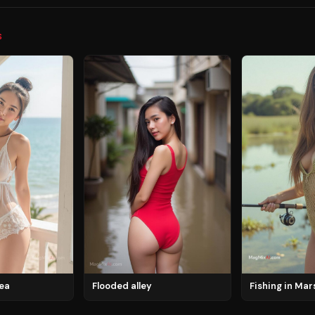
S
ea
Flooded alley
Fishing in Mar