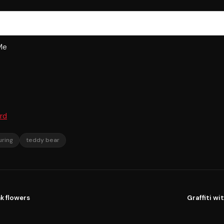
Me
rd
uring
teddy bear
k flowers
Graffiti w