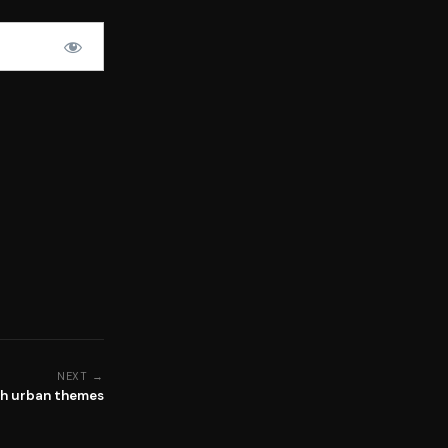
NEXT →
ith urban themes