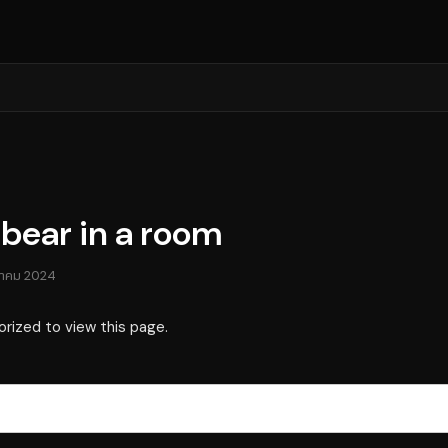
bear in a room
ฎาคม 2024
orized to view this page.