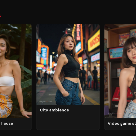
S
City ambience
ai house
Video game s