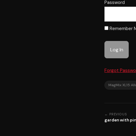
Password
Remember 
Forgot Passwo
MagMix XL15 All
← PREVIOUS
garden with pin