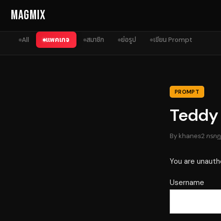
Skip to content
MagMix
All
แพคเกจ
สมาชิก
ย่อรูป
เขียน Prompt
PROMPT
Teddy 
By
khanes
2 กรก
You are unauth
Username