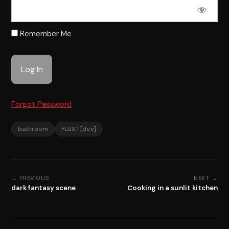
Remember Me
Forgot Password
bathroom
FLUX.1 [dev]
← PREVIOUS
NEXT →
dark fantasy scene
Cooking in a sunlit kitchen