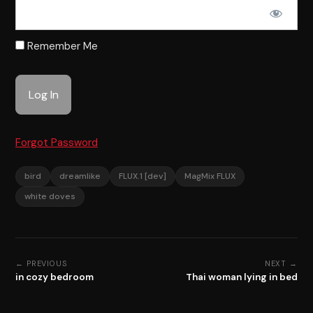
Remember Me
Forgot Password
bird
dreamlike
FLUX.1 [dev]
MagMix FLUX
white doves
← PREVIOUS
NEXT →
in cozy bedroom
Thai woman lying in bed