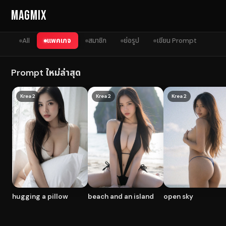
Skip to content
MagMix
All
แพคเกจ
สมาชิก
ย่อรูป
เขียน Prompt
Prompt ใหม่ล่าสุด
Krea 2
Krea 2
Krea 2
hugging a pillow
beach and an island
open sky