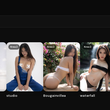
Krea 2
Krea 2
Krea 2
studio
Bougainvillea
waterfall