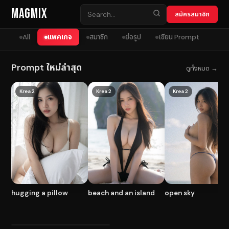
Skip to content
MagMix
สมัครสมาชิก
All
แพคเกจ
สมาชิก
ย่อรูป
เขียน Prompt
Prompt ใหม่ล่าสุด
ดูทั้งหมด →
Krea 2
Krea 2
Krea 2
hugging a pillow
beach and an island
open sky