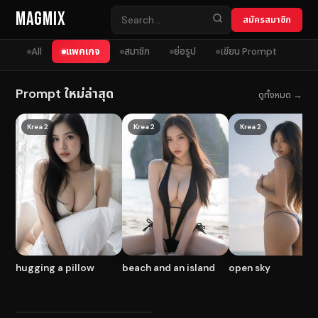
Skip to content
MagMix
สมัครสมาชิก
All
แพคเกจ
สมาชิก
ย่อรูป
เขียน Prompt
Prompt ใหม่ล่าสุด
ดูทั้งหมด →
Krea 2
Krea 2
Krea 2
hugging a pillow
beach and an island
open sky