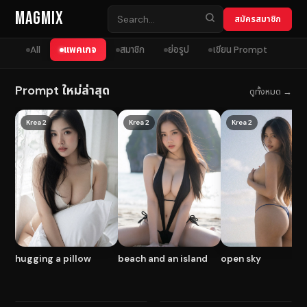
Skip to content
MagMix
สมัครสมาชิก
All
แพคเกจ
สมาชิก
ย่อรูป
เขียน Prompt
Prompt ใหม่ล่าสุด
ดูทั้งหมด →
Krea 2
Krea 2
Krea 2
hugging a pillow
beach and an island
open sky