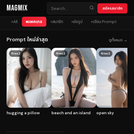
Skip to content
MagMix
สมัครสมาชิก
All
แพคเกจ
สมาชิก
ย่อรูป
เขียน Prompt
Prompt ใหม่ล่าสุด
ดูทั้งหมด →
Krea 2
Krea 2
Krea 2
hugging a pillow
beach and an island
open sky