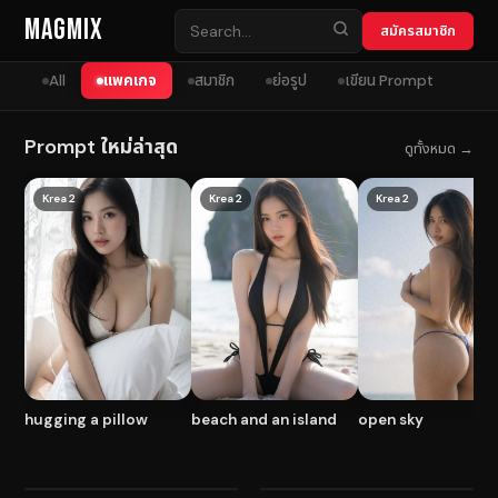
Skip to content
MagMix
สมัครสมาชิก
All
แพคเกจ
สมาชิก
ย่อรูป
เขียน Prompt
Prompt ใหม่ล่าสุด
ดูทั้งหมด →
Krea 2
Krea 2
Krea 2
hugging a pillow
beach and an island
open sky