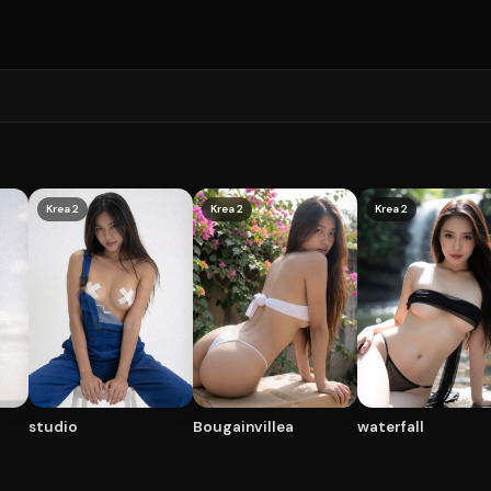
Krea 2
Krea 2
Krea 2
studio
Bougainvillea
waterfall