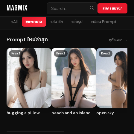
Skip to content
MagMix
สมัครสมาชิก
All
แพคเกจ
สมาชิก
ย่อรูป
เขียน Prompt
Prompt ใหม่ล่าสุด
ดูทั้งหมด →
Krea 2
Krea 2
Krea 2
hugging a pillow
beach and an island
open sky