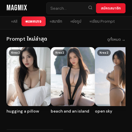
Skip to content
MagMix
สมัครสมาชิก
All
แพคเกจ
สมาชิก
ย่อรูป
เขียน Prompt
Prompt ใหม่ล่าสุด
ดูทั้งหมด →
Krea 2
Krea 2
Krea 2
hugging a pillow
beach and an island
open sky