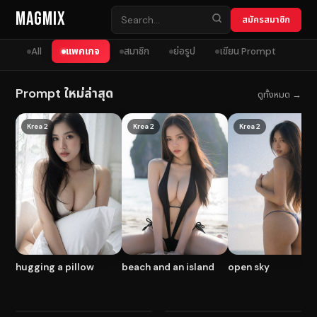
Skip to content
MagMix
สมัครสมาชิก
All
แพคเกจ
สมาชิก
ย่อรูป
เขียน Prompt
Prompt ใหม่ล่าสุด
ดูทั้งหมด →
Krea 2
Krea 2
Krea 2
hugging a pillow
beach and an island
open sky