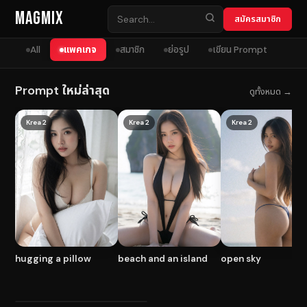
Skip to content
MagMix
สมัครสมาชิก
All
แพคเกจ
สมาชิก
ย่อรูป
เขียน Prompt
Prompt ใหม่ล่าสุด
ดูทั้งหมด →
Krea 2
Krea 2
Krea 2
hugging a pillow
beach and an island
open sky