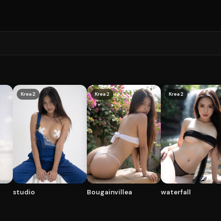
Krea 2
Krea 2
Krea 2
studio
Bougainvillea
waterfall