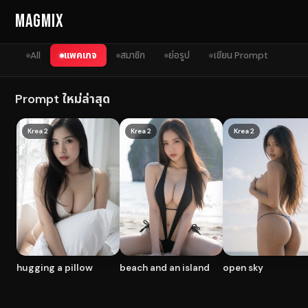
Skip to content
MagMix
All
แพคเกจ
สมาชิก
ย่อรูป
เขียน Prompt
Prompt ใหม่ล่าสุด
Krea 2
Krea 2
Krea 2
hugging a pillow
beach and an island
open sky