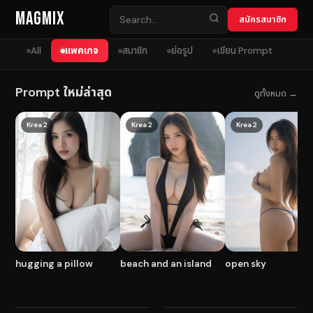
Skip to content
MagMix
สมัครสมาชิก
All
แพคเกจ
สมาชิก
ย่อรูป
เขียน Prompt
Prompt ใหม่ล่าสุด
ดูทั้งหมด →
Krea 2
Krea 2
Krea 2
hugging a pillow
beach and an island
open sky