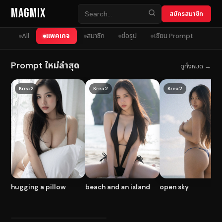
Skip to content
MagMix
สมัครสมาชิก
All
แพคเกจ
สมาชิก
ย่อรูป
เขียน Prompt
Prompt ใหม่ล่าสุด
ดูทั้งหมด →
Krea 2
Krea 2
Krea 2
hugging a pillow
beach and an island
open sky