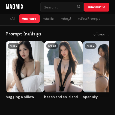
Skip to content
MagMix
สมัครสมาชิก
All
แพคเกจ
สมาชิก
ย่อรูป
เขียน Prompt
Prompt ใหม่ล่าสุด
ดูทั้งหมด →
Krea 2
Krea 2
Krea 2
hugging a pillow
beach and an island
open sky