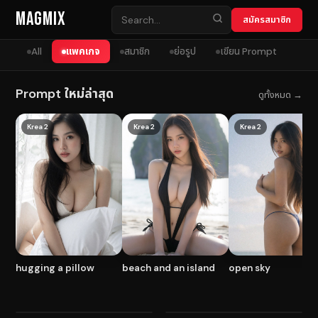
Skip to content
MagMix
สมัครสมาชิก
All
แพคเกจ
สมาชิก
ย่อรูป
เขียน Prompt
Prompt ใหม่ล่าสุด
ดูทั้งหมด →
Krea 2
Krea 2
Krea 2
hugging a pillow
beach and an island
open sky