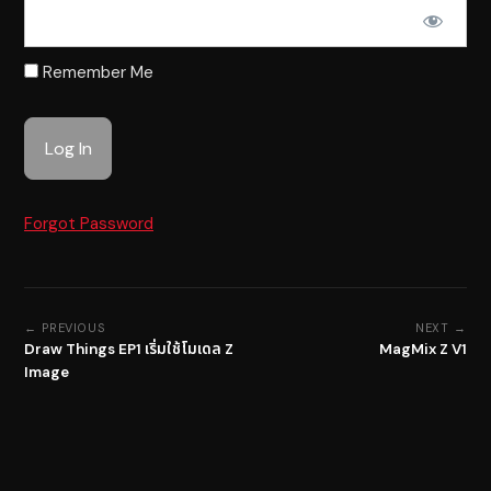
Remember Me
Forgot Password
← PREVIOUS
NEXT →
Draw Things EP1 เริ่มใช้โมเดล Z
MagMix Z V1
Image