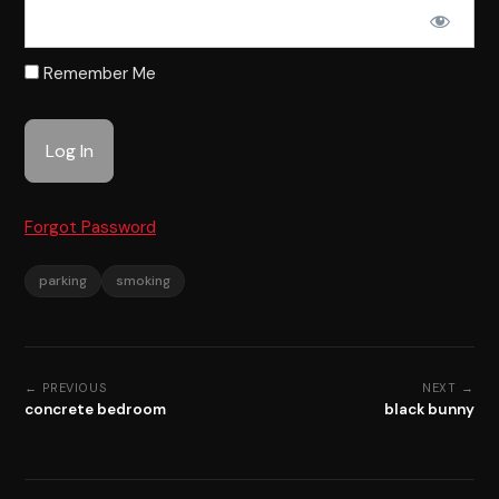
Remember Me
Forgot Password
parking
smoking
← PREVIOUS
NEXT →
concrete bedroom
black bunny