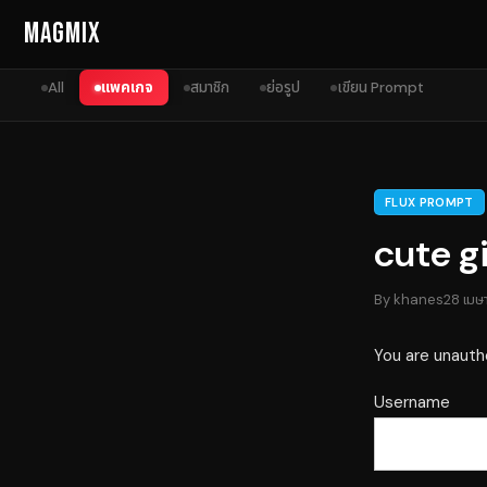
Skip to content
MagMix
All
แพคเกจ
สมาชิก
ย่อรูป
เขียน Prompt
FLUX PROMPT
cute gi
By
khanes
28 เมษ
You are unauth
Username