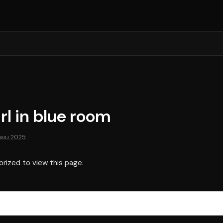
rl in blue room
ายน 2025
orized to view this page.