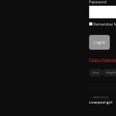
Password
Remember 
Forgot Passwo
blue
MagMix
← PREVIOUS
Liverpool girl