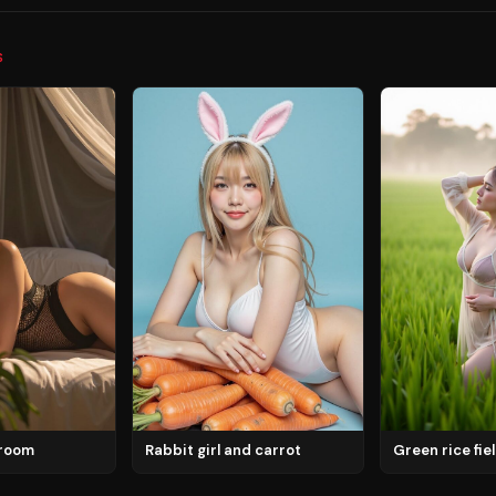
S
droom
Rabbit girl and carrot
Green rice fie