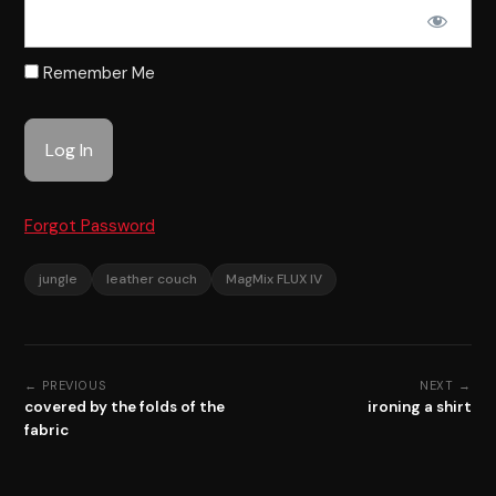
Remember Me
Forgot Password
jungle
leather couch
MagMix FLUX IV
← PREVIOUS
NEXT →
covered by the folds of the
ironing a shirt
fabric