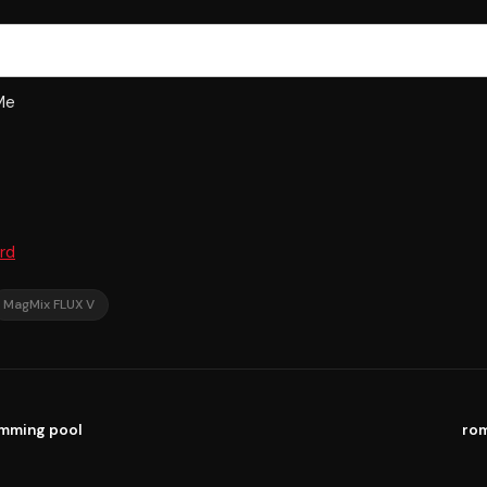
Me
rd
MagMix FLUX V
mming pool
ro