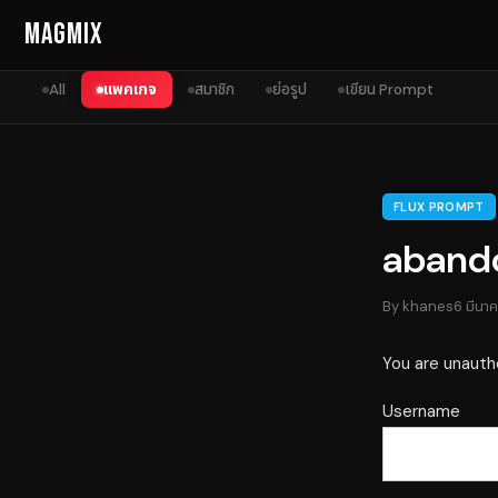
Skip to content
MagMix
All
แพคเกจ
สมาชิก
ย่อรูป
เขียน Prompt
FLUX PROMPT
aband
By
khanes
6 มีนา
You are unauth
Username