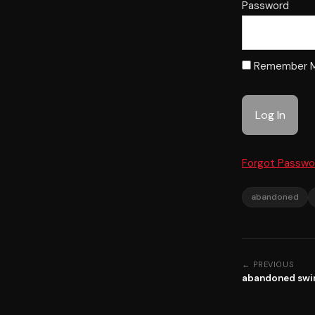
Password
Remember 
Forgot Passwo
abandoned
← PREVIOUS
abandoned swi