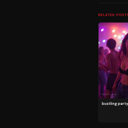
RELATED POST
bustling part