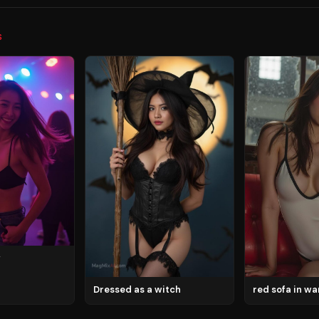
S
y
Dressed as a witch
red sofa in w