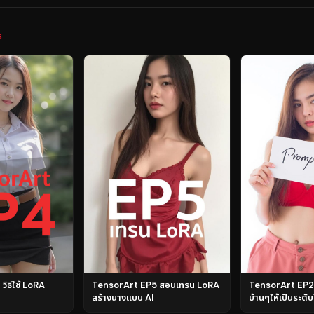
S
ิธีใช้ LoRA
TensorArt EP5 สอนเทรน LoRA
TensorArt EP2 
สร้างนางแบบ AI
บ้านๆให้เป็นระดั