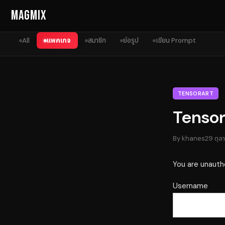
Skip to content
MagMix
All
แพคเกจ
สมาชิก
ย่อรูป
เขียน Prompt
TENSORART
TensorA
By
khanes
29 ตุล
You are unauth
Username