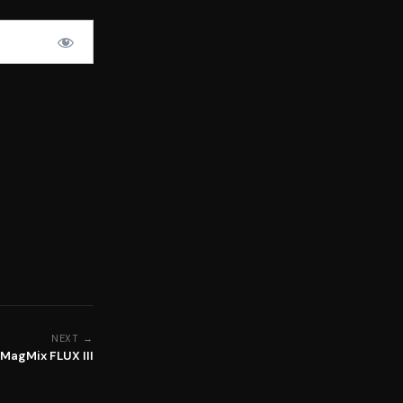
NEXT →
MagMix FLUX III