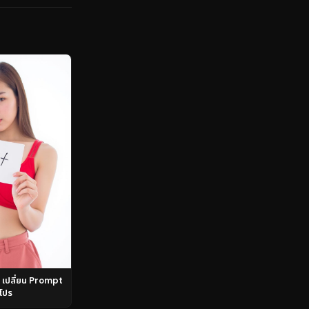
เปลี่ยน Prompt
บโปร