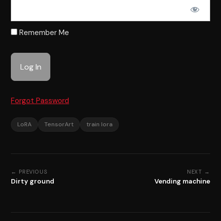
Remember Me
Forgot Password
LoRA
TensorArt
train lora
← PREVIOUS
NEXT →
Dirty ground
Vending machine