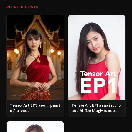
RELATED POSTS
TensorArt EP9 สอน inpaint
TensorArt EP1 สอนสร้างนาง
หน้านางแบบ
แบบ AI ด้วย MagMix แบบ
ง่ายๆผ่านเว็บ