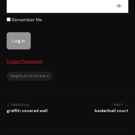
Remember Me
Forgot Password
MagMix FLUX Korean II
← PREVIOUS
NEXT →
graffiti covered wall
basketball court