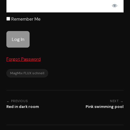
Remember Me
Forgot Password
MagMix FLUX schnell
← PREVIOUS
NEXT →
Red in dark room
Pink swimming pool