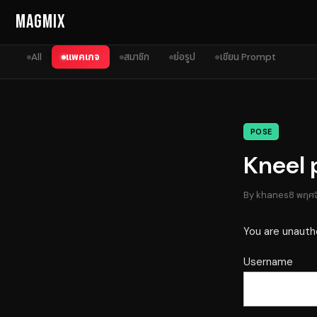
Skip to content
MagMix
All
แพคเกจ
สมาชิก
ย่อรูป
เขียน Prompt
POSE
Kneel 
By
khanes
8 พฤศ
You are unauth
Username