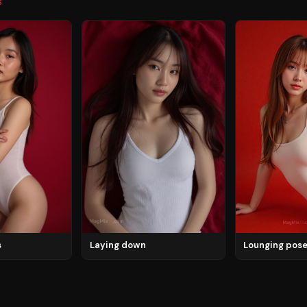
S
s
Laying down
Lounging pos