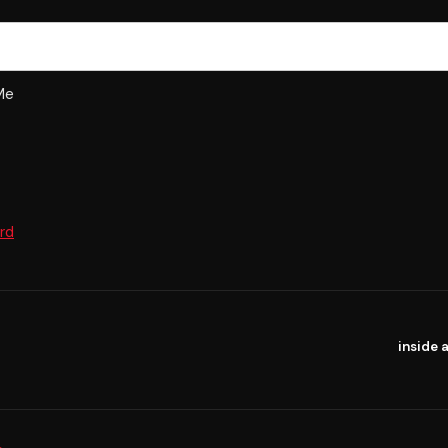
Me
rd
inside 