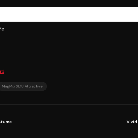
Me
rd
MagMix XL18 Attractive
ostume
Vivid