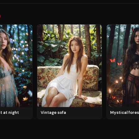
S
t at night
Vintage sofa
Mystical fores