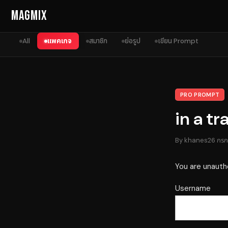
Skip to content
MagMix
All
แพคเกจ
สมาชิก
ย่อรูป
เขียน Prompt
PRO PROMPT
in a t
By
khanes
26 กร
You are unauth
Username