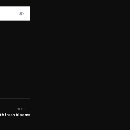
NEXT →
ith fresh blooms