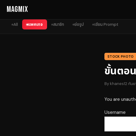
Skip to content
MagMix
All
แพคเกจ
สมาชิก
ย่อรูป
เขียน Prompt
STOCK PHOTO
ขั้นตอ
By
khanes
12 กัน
You are unauth
Username