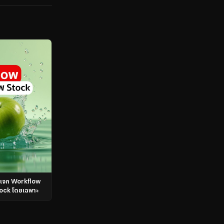
แจก Workflow
ock โดยเฉพาะ