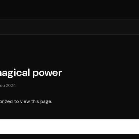
agical power
ายน 2024
orized to view this page.