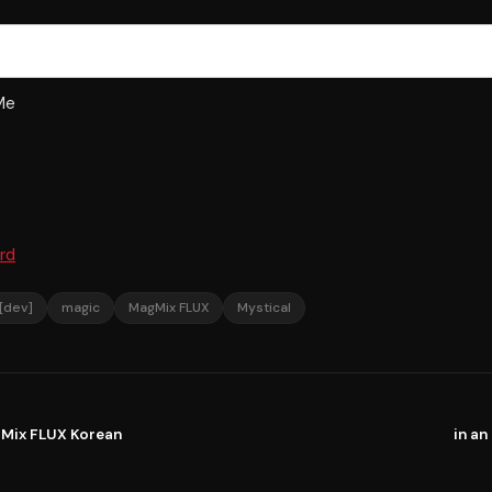
Me
rd
 [dev]
magic
MagMix FLUX
Mystical
gMix FLUX Korean
in an