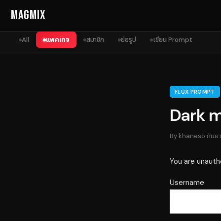
Skip to content
MagMix
All
แพคเกจ
สมาชิก
ย่อรูป
เขียน Prompt
FLUX PROMPT
Dark m
By
khanes
5 กันย
You are unauth
Username