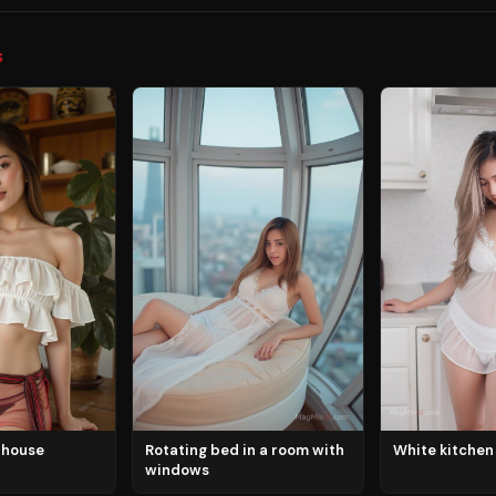
S
i house
Rotating bed in a room with
White kitchen
windows