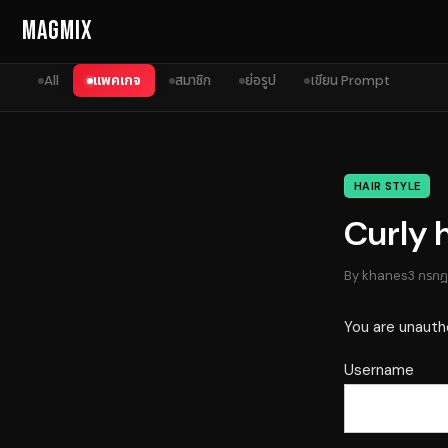
Skip to content
MagMix
All
แพคเกจ
สมาชิก
ย่อรูป
เขียน Prompt
HAIR STYLE
Curly 
By
khanes
3 กรก
You are unauth
Username