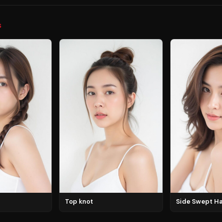
S
Top knot
Side Swept Ha