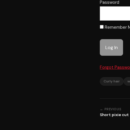
Password
Remember 
Forgot Passwo
Curly hair
w
← PREVIOUS
Short pixie cut