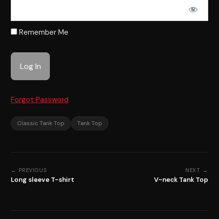
Remember Me
Forgot Password
Classic Tank Top
Tank Top
← PREVIOUS
NEXT →
Long sleeve T-shirt
V-neck Tank Top